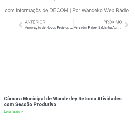
com informaçõs de DECOM | Por Wandeko Web Rádio
ANTERIOR
PRÓXIMO
Aprovação de Novos Projetos na Câmara Municipal de Wanderley Visa fortalecer o Turismo e a Cultura Local
Vereador Rafael Saldanha Agradece Major Simões e Clama por Mais Apoio Policial em Wanderley
Câmara Municipal de Wanderley Retoma Atividades
com Sessão Produtiva
Leia mais »