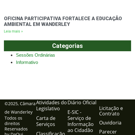
OFICINA PARTICIPATIVA FORTALECE A EDUCAÇÃO
AMBIENTAL EM WANDERLEY
Leia mais »
Categorias
Sessões Ordinárias
Informativo
Atividades do
Diário Oficial
©2025, Câmara
Licitação e
Legislativo
E-SIC -
de Wanderley
Contrato
Carta de
Serviço de
Todos os
Ouvidoria
direitos
Serviços
Informação
Reservados
ao Cidadão
Parecer
Classificação
by DaQui