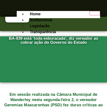
Home
Institucional
Legislação
Transparência
BA-839 está ‘toda esburacada’, diz vereador ao
e-SIC
cobrar ação do Governo do Estado
Publicações
Contato
X
Em sessão realizada na Câmara Municipal de
Wanderley nesta segunda-feira 2, o vereador
Geremias Mascarenhas (PSD) fez duras críticas ao