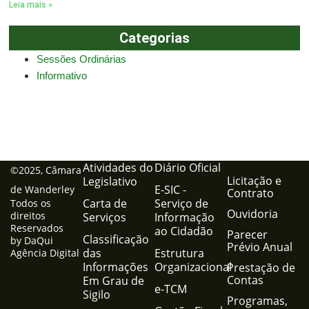
Leia mais »
Categorias
Sessões Ordinárias
Informativo
Atividades do
Diário Oficial
©2025, Câmara
Licitação e
Legislativo
E-SIC -
de Wanderley
Contrato
Carta de
Serviço de
Todos os
Ouvidoria
direitos
Serviços
Informação
Reservados
ao Cidadão
Parecer
Classificação
by DaQui
Prévio Anual
das
Estrutura
Agência Digital
Informações
Organizacional
Prestação de
Contas
Em Grau de
e-TCM
Sigilo
Programas,