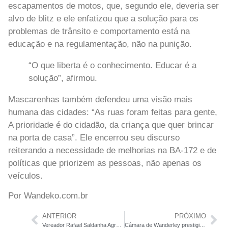
escapamentos de motos, que, segundo ele, deveria ser
alvo de blitz e ele enfatizou que a solução para os
problemas de trânsito e comportamento está na
educação e na regulamentação, não na punição.
“O que liberta é o conhecimento. Educar é a
solução”, afirmou.
Mascarenhas também defendeu uma visão mais
humana das cidades: “As ruas foram feitas para gente,
A prioridade é do cidadão, da criança que quer brincar
na porta de casa”. Ele encerrou seu discurso
reiterando a necessidade de melhorias na BA-172 e de
políticas que priorizem as pessoas, não apenas os
veículos.
Por Wandeko.com.br
ANTERIOR
PRÓXIMO
Vereador Rafael Saldanha Agradece Major Simões e Clama por Mais Apoio Policial em Wanderley
Câmara de Wanderley prestigia o 3º Dia de Campo da Pecuária Leiteira