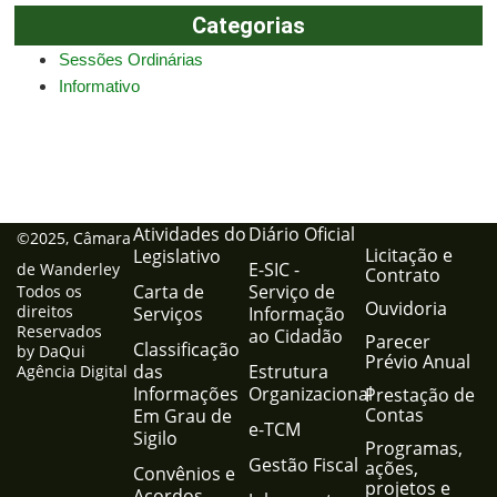
Categorias
Sessões Ordinárias
Informativo
Atividades do
Diário Oficial
©2025, Câmara
Licitação e
Legislativo
E-SIC -
de Wanderley
Contrato
Carta de
Serviço de
Todos os
Ouvidoria
direitos
Serviços
Informação
Reservados
ao Cidadão
Parecer
Classificação
by DaQui
Prévio Anual
das
Estrutura
Agência Digital
Informações
Organizacional
Prestação de
Contas
Em Grau de
e-TCM
Sigilo
Programas,
Gestão Fiscal
ações,
Convênios e
projetos e
Acordos