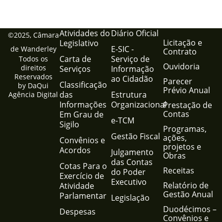
Atividades do
Diário Oficial
©2025, Câmara
Licitação e
Legislativo
E-SIC -
de Wanderley
Contrato
Carta de
Serviço de
Todos os
Ouvidoria
direitos
Serviços
Informação
Reservados
ao Cidadão
Parecer
Classificação
by DaQui
Prévio Anual
das
Estrutura
Agência Digital
Informações
Organizacional
Prestação de
Contas
Em Grau de
e-TCM
Sigilo
Programas,
Gestão Fiscal
ações,
Convênios e
projetos e
Acordos
Julgamento
Obras
das Contas
Cotas Para o
Receitas
do Poder
Exercício de
Executivo
Relatório de
Atividade
Gestão Anual
Parlamentar
Legislação
Duodécimos –
Despesas
Convênios e