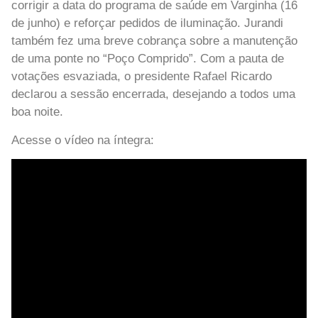
corrigir a data do programa de saúde em Varginha (16
de junho) e reforçar pedidos de iluminação. Jurandi
também fez uma breve cobrança sobre a manutenção
de uma ponte no “Poço Comprido”. Com a pauta de
votações esvaziada, o presidente Rafael Ricardo
declarou a sessão encerrada, desejando a todos uma
boa noite.
Acesse o vídeo na íntegra: