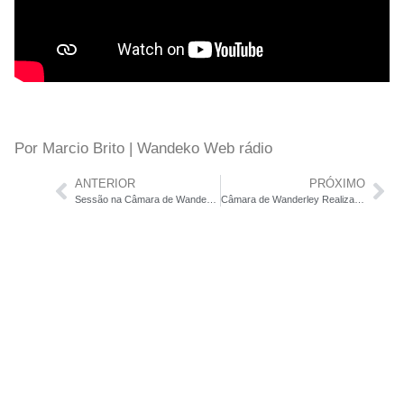
Por Marcio Brito | Wandeko Web rádio
ANTERIOR
PRÓXIMO
Sessão na Câmara de Wanderley Debate Segurança no Trânsito, Obras e Assédio Moral
Câmara de Wanderley Realiza Sessão Ordinária com Debates sobre Infraestrutura e Homenagens