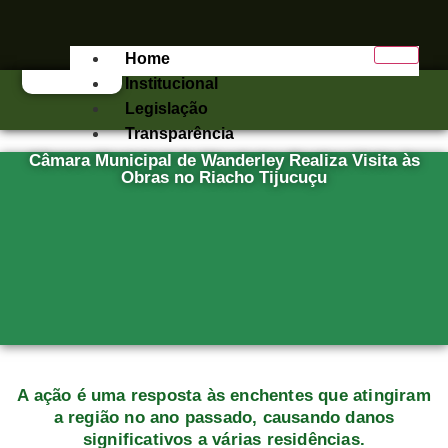
Home
Institucional
Legislação
Transparência
Câmara Municipal de Wanderley Realiza Visita às
e-SIC
Obras no Riacho Tijucuçu
Publicações
Contato
X
A ação é uma resposta às enchentes que atingiram
a região no ano passado, causando danos
significativos a várias residências.