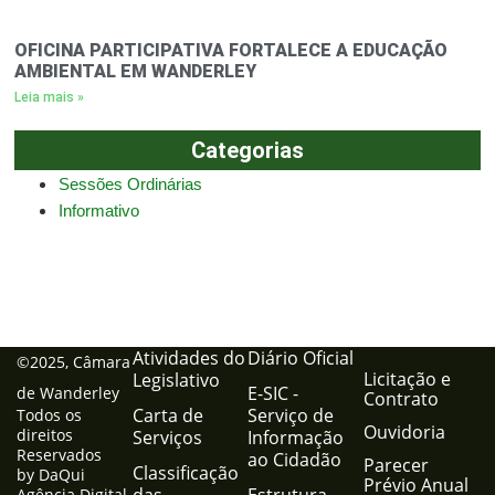
OFICINA PARTICIPATIVA FORTALECE A EDUCAÇÃO
AMBIENTAL EM WANDERLEY
Leia mais »
Categorias
Sessões Ordinárias
Informativo
Atividades do
Diário Oficial
©2025, Câmara
Licitação e
Legislativo
E-SIC -
de Wanderley
Contrato
Carta de
Serviço de
Todos os
Ouvidoria
direitos
Serviços
Informação
Reservados
ao Cidadão
Parecer
Classificação
by DaQui
Prévio Anual
das
Estrutura
Agência Digital