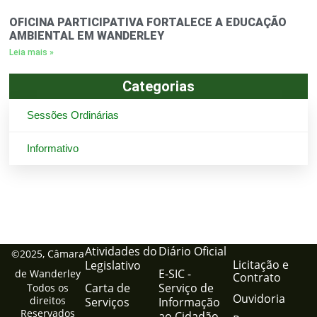
OFICINA PARTICIPATIVA FORTALECE A EDUCAÇÃO
AMBIENTAL EM WANDERLEY
Leia mais »
Categorias
Sessões Ordinárias
Informativo
Atividades do
Diário Oficial
©2025, Câmara
Licitação e
Legislativo
E-SIC -
de Wanderley
Contrato
Carta de
Serviço de
Todos os
Ouvidoria
direitos
Serviços
Informação
Reservados
ao Cidadão