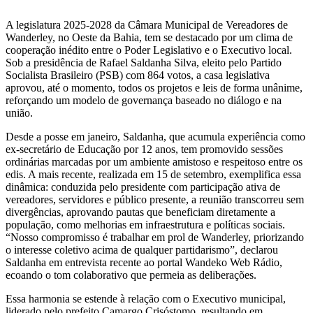
A legislatura 2025-2028 da Câmara Municipal de Vereadores de
Wanderley, no Oeste da Bahia, tem se destacado por um clima de
cooperação inédito entre o Poder Legislativo e o Executivo local.
Sob a presidência de Rafael Saldanha Silva, eleito pelo Partido
Socialista Brasileiro (PSB) com 864 votos, a casa legislativa
aprovou, até o momento, todos os projetos e leis de forma unânime,
reforçando um modelo de governança baseado no diálogo e na
união.
Desde a posse em janeiro, Saldanha, que acumula experiência como
ex-secretário de Educação por 12 anos, tem promovido sessões
ordinárias marcadas por um ambiente amistoso e respeitoso entre os
edis. A mais recente, realizada em 15 de setembro, exemplifica essa
dinâmica: conduzida pelo presidente com participação ativa de
vereadores, servidores e público presente, a reunião transcorreu sem
divergências, aprovando pautas que beneficiam diretamente a
população, como melhorias em infraestrutura e políticas sociais.
“Nosso compromisso é trabalhar em prol de Wanderley, priorizando
o interesse coletivo acima de qualquer partidarismo”, declarou
Saldanha em entrevista recente ao portal Wandeko Web Rádio,
ecoando o tom colaborativo que permeia as deliberações.
Essa harmonia se estende à relação com o Executivo municipal,
liderado pelo prefeito Camargo Crisóstomo, resultando em