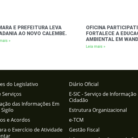
ARA E PREFEITURA LEVA
OFICINA PARTICIPAT
ADANIA AO NOVO CALEMBE.
FORTALECE A EDUCA
AMBIENTAL EM WAND
mais »
Leia mais »
es do Legislativo
Diário Oficial
e Serviços
E-SIC - Serviço de Informação
Cidadão
icação das Informações Em
Sigilo
Estrutura Organizacional
os e Acordos
e-TCM
ra o Exercício de Atividade
Gestão Fiscal
ntar