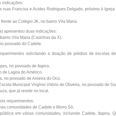
 indicações:
as ruas Francisa e Acides Rodrigues Delgado, próximo à Igrej
frente ao Colégio JK, no bairro Vila Maria.
na) apresentou duas indicações:
bairro Vila Maria (Casinhas da X).
 no povoado do Cadete.
requerimentos solicitando a doação de prédios de escolas de
es, no povoado de Itapira.
o de Lagoa do Américo.
a, no povoado de Aroeira do Oco.
Escola Municipal Virgínio Vitório de Oliveira, no povoado de Sa
za, que já reside no local.
ois requerimentos:
 nas comunidades de Cadete e Morro Só.
blica em várias comunidades, incluindo Cadete, Itapira, Qu