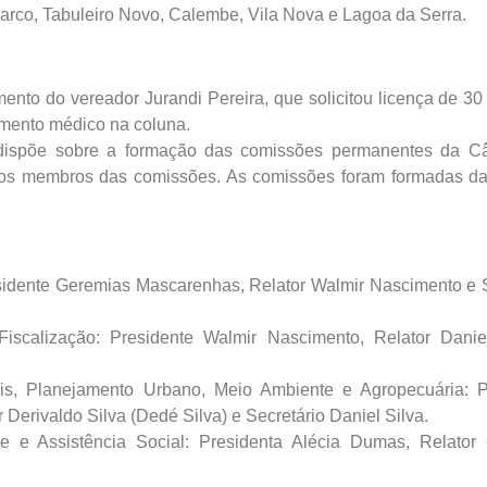
arco, Tabuleiro Novo, Calembe, Vila Nova e Lagoa da Serra.
nto do vereador Jurandi Pereira, que solicitou licença de 30
imento médico na coluna.
 dispõe sobre a formação das comissões permanentes da Câ
dos membros das comissões. As comissões foram formadas da
sidente Geremias Mascarenhas, Relator Walmir Nascimento e S
scalização: Presidente Walmir Nascimento, Relator Danie
is, Planejamento Urbano, Meio Ambiente e Agropecuária: P
r Derivaldo Silva (Dedé Silva) e Secretário Daniel Silva.
 e Assistência Social: Presidenta Alécia Dumas, Relator