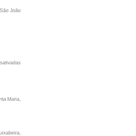
a São João
sativadas
nta Maria,
ixabeira,