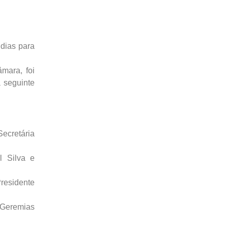
 dias para
mara, foi
 seguinte
ecretária
l Silva e
residente
 Geremias