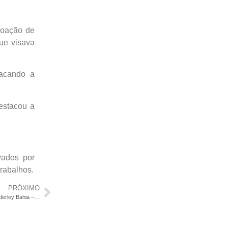
doação de
ue visava
tacando a
estacou a
vados por
rabalhos.
PRÓXIMO
Resumo da Sessão Ordinária da Câmara de Vereadores de Wanderley Bahia – 17 de março de 2025