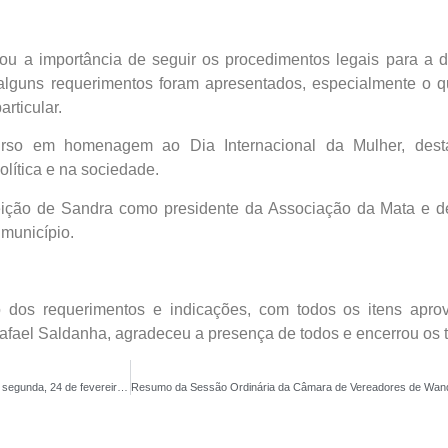
u a importância de seguir os procedimentos legais para a 
 alguns requerimentos foram apresentados, especialmente o q
rticular.
urso em homenagem ao Dia Internacional da Mulher, des
olítica e na sociedade.
leição de Sandra como presidente da Associação da Mata e d
município.
 dos requerimentos e indicações, com todos os itens apro
fael Saldanha, agradeceu a presença de todos e encerrou os t
Wanderley: Veja um resumo da Sessão Especial desta segunda, 24 de fevereiro na Cãmara Municipal de Vereadores