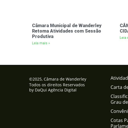
Câmara Municipal de Wanderley
CÂM
Retoma Atividades com Sessão
CID
Produtiva
Leia 
Leia mais »
Atividad
©2025, Câmara de Wanderley
Todos os direitos Reservados
Carta d
by DaQui Agência Digital
Classif
Grau de 
Convêni
Cotas Pa
Parlame