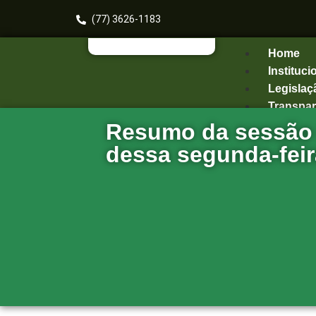
(77) 3626-1183
Home
Instituci
Legislaç
Transpar
Resumo da sessão 
e-SIC
dessa segunda-feir
Publicaç
Contato
X