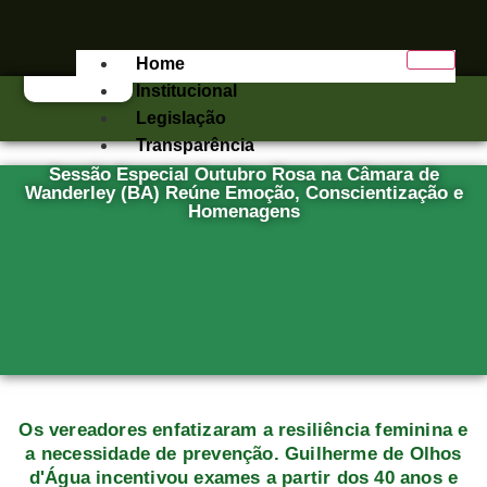
Home
Institucional
Legislação
Transparência
Sessão Especial Outubro Rosa na Câmara de
e-SIC
Wanderley (BA) Reúne Emoção, Conscientização e
Homenagens
Publicações
Contato
X
Os vereadores enfatizaram a resiliência feminina e
a necessidade de prevenção. Guilherme de Olhos
d'Água incentivou exames a partir dos 40 anos e