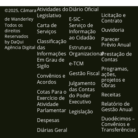
Atividades do
Diário Oficial
©2025, Câmara
Licitação e
Legislativo
E-SIC -
de Wanderley
Contrato
Carta de
Serviço de
Todos os
Ouvidoria
direitos
Serviços
Informação
Reservados
ao Cidadão
Parecer
Classificação
by DaQui
Prévio Anual
das
Estrutura
Agência Digital
Informações
Organizacional
Prestação de
Contas
Em Grau de
e-TCM
Sigilo
Programas,
Gestão Fiscal
ações,
Convênios e
projetos e
Acordos
Julgamento
Obras
das Contas
Cotas Para o
Receitas
do Poder
Exercício de
Executivo
Relatório de
Atividade
Gestão Anual
Parlamentar
Legislação
Duodécimos –
Despesas
Convênios e
Transferências
Diárias Geral