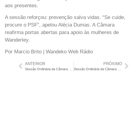
aos presentes.
A sessão reforçou: prevenção salva vidas. “Se cuide,
procure o PSF”, apelou Alécia Dumas. A Câmara
reafirma portas abertas para apoio às mulheres de
Wanderley.
Por Marcio Brito | Wandeko Web Rádio
ANTERIOR
PRÓXIMO
Sessão Ordinária da Câmara Municipal 20 de Outubro de 2025
Sessão Ordinária da Câmara Municipal de Wanderley é marcada por apagões e debates sobre desenvolvimento local