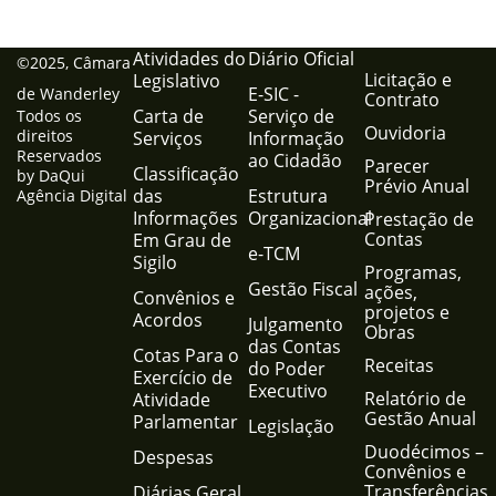
Atividades do
Diário Oficial
©2025, Câmara
Licitação e
Legislativo
E-SIC -
de Wanderley
Contrato
Carta de
Serviço de
Todos os
Ouvidoria
direitos
Serviços
Informação
Reservados
ao Cidadão
Parecer
Classificação
by DaQui
Prévio Anual
das
Estrutura
Agência Digital
Informações
Organizacional
Prestação de
Contas
Em Grau de
e-TCM
Sigilo
Programas,
Gestão Fiscal
ações,
Convênios e
projetos e
Acordos
Julgamento
Obras
das Contas
Cotas Para o
Receitas
do Poder
Exercício de
Executivo
Relatório de
Atividade
Gestão Anual
Parlamentar
Legislação
Duodécimos –
Despesas
Convênios e
Transferências
Diárias Geral